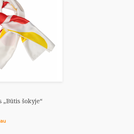
s „Būtis šokyje“
iau