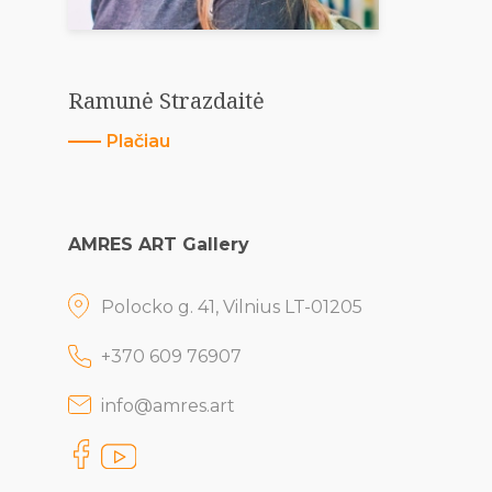
Ramunė Strazdaitė
Plačiau
AMRES ART Gallery
Polocko g. 41, Vilnius LT-01205
+370 609 76907
info@amres.art