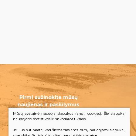
Pirmi sužinokite mūsų
naujienas ir pasiūlymus
Mūsų svetainė naudoja slapukus (angl. cookies). Šie slapukai
naudojami statistikos ir rinkodaros tikslais.
Prenumeruoti
Jei Jūs sutinkate, kad šiems tikslams būtų naudojami slapukai,
spauskite „Sutinku“ ir toliau naudokitės svetaine.