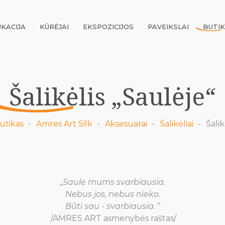
KACIJA
KŪRĖJAI
EKSPOZICIJOS
PAVEIKSLAI
BUTI
Šalikėlis „Saulėje“
utikas
Amres Art Silk
Aksesuarai
Šalikėliai
Šalik
„
Saulė mums svarbiausia.
Nebus jos, nebus nieko.
Būti sau - svarbiausia.
“
/AMRES ART asmenybės raštas/