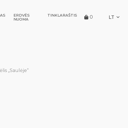
KAS
ERDVĖS
TINKLARAŠTIS
0
LT
NUOMA
ėlis „Saulėje“