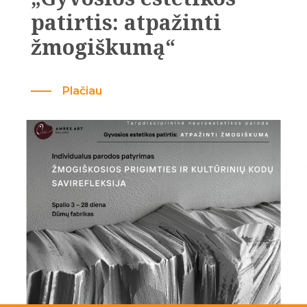
patirtis: atpažinti
žmogiškumą“
Plačiau