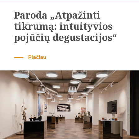
Paroda „Atpažinti
tikrumą: intuityvios
pojūčių degustacijos“
Plačiau