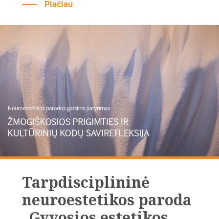
Plačiau
Tarpdisciplininė
neuroestetikos paroda
„Gyvosios estetikos