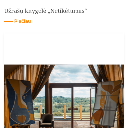
Užrašų knygelė „Netikėtumas“
Plačiau