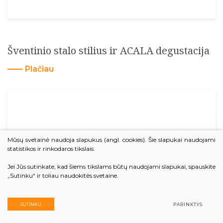
Šventinio stalo stilius ir ACALA degustacija
Plačiau
Mūsų svetainė naudoja slapukus (angl. cookies). Šie slapukai naudojami
statistikos ir rinkodaros tikslais.
Jei Jūs sutinkate, kad šiems tikslams būtų naudojami slapukai, spauskite
„Sutinku“ ir toliau naudokitės svetaine.
SUTINKU
PARINKTYS