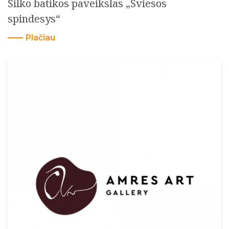
Šilko batikos paveikslas „Šviesos
spindesys“
Plačiau