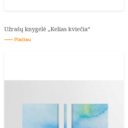
Užrašų knygelė „Kelias kviečia“
Plačiau