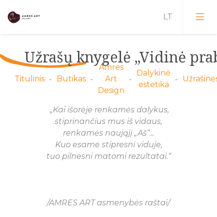
Užrašų knygelė „Vidinė pr
Amres
Dalykinė
Renginiai
Titulinis
Butikas
Art
Užrašinė
estetika
Design
Dailininkai
Mokymai
„Kai išorėje renkamės dalykus,
Parodos
Dizaineriai
Plenerai
stiprinančius mus iš vidaus,
renkamės naująjį „Aš“...
Šilko batika
Virtualios parodos
Juvelyrai
Dialogai
Kuo esame stipresni viduje,
Amres Art Silk
Akrilo drobės
Įvaizdžiai
tuo pilnesni matomi rezultatai.“
Fotografai
Konferencijos
Amres Art Batik
Molio freskos
Pop-Up
Architektai
Edukacinės savaitės
Amres Art Design
Augalų portretai
Fotosesijos
Potyrių erdvės
/AMRES ART asmenybės raštai/
Amres Art Jewelry
Miniatiūros
Konkursai
Potyrių vakarai